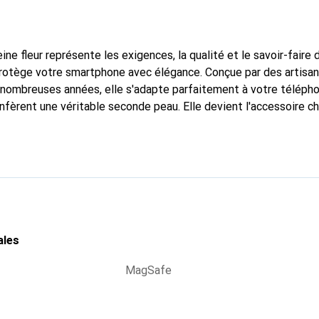
ine fleur représente les exigences, la qualité et le savoir-faire 
protège votre smartphone avec élégance. Conçue par des artisa
nombreuses années, elle s'adapte parfaitement à votre télépho
nfèrent une véritable seconde peau. Elle devient l'accessoire ch
Reconnaître internationalement pour ses produits de haute qual
 pour une clientèle exigeante.
ales
MagSafe