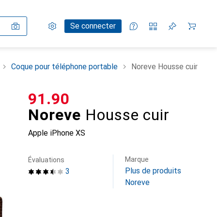
Paramètres
Compte client
Listes de comparaison
Listes d'envies
Panier
Se connecter
Coque pour téléphone portable
Noreve Housse cuir
CHF
91.90
Noreve
Housse cuir
Apple iPhone XS
Marque
Évaluations
Plus de produits
3
Noreve