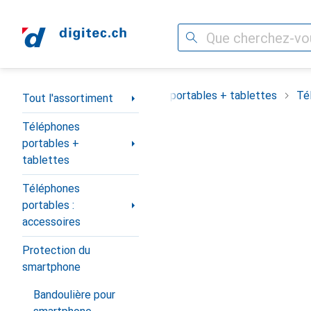
Recherche
Navigation par catégorie
Tout l'assortiment
Téléphones portables + tablettes
Té
Tout l'assortiment
Téléphones
portables +
tablettes
Téléphones
portables :
accessoires
Protection du
smartphone
Bandoulière pour