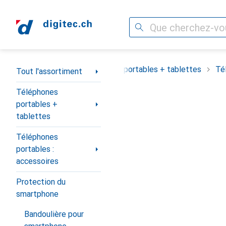
Recherche
Navigation par catégorie
Tout l'assortiment
Téléphones portables + tablettes
Té
Tout l'assortiment
Téléphones
portables +
tablettes
Téléphones
portables :
accessoires
Protection du
smartphone
Bandoulière pour