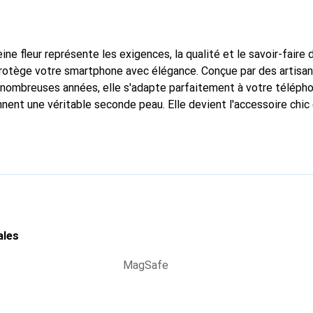
ine fleur représente les exigences, la qualité et le savoir-faire 
protège votre smartphone avec élégance. Conçue par des artisa
nombreuses années, elle s'adapte parfaitement à votre télépho
nnent une véritable seconde peau. Elle devient l'accessoire chic
Reconnaître internationalement pour ses produits de haute qual
 pour une clientèle exigeante.
ales
MagSafe