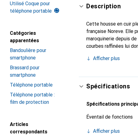
Utilisé Coque pour
Description
téléphone portable
Cette housse en cuir ple
française Noreve. Elle 
Catégories
maroquinerie depuis de 
apparentées
courbes raffinées lui do
Bandoulière pour
pour votre smartphone. 
smartphone
Afficher plus
Noreve est un choix sûr
Brassard pour
smartphone
Téléphone portable
Spécifications
Téléphone portable :
film de protection
Spécifications princip
Éventail de fonctions
Articles
Afficher plus
correspondants