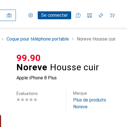
Paramètres
Compte client
Listes de comparaison
Listes d'envies
Panier
Se connecter
Coque pour téléphone portable
Noreve Housse cuir
CHF
99.90
Noreve
Housse cuir
Apple iPhone 8 Plus
Marque
Évaluations
Plus de produits
Noreve