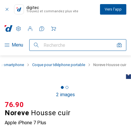
digitec
Vers l'app
Trouvez et commandez plus vite
Paramètres
Compte client
Listes de comparaison
Listes d'envies
Panier
Navigation par catégorie
Menu
Recherche
 du smartphone
Coque pour téléphone portable
Noreve Housse cuir
2 images
CHF
76.90
Noreve
Housse cuir
Apple iPhone 7 Plus