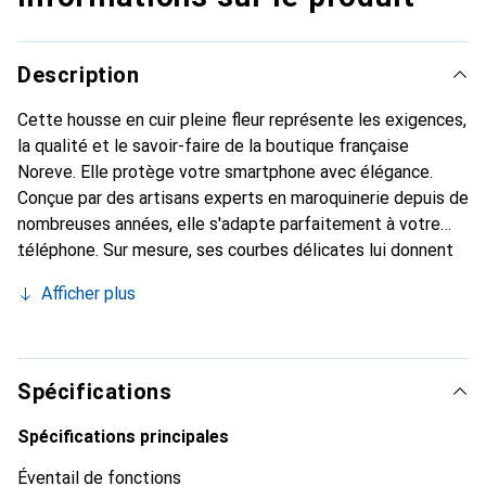
Description
Cette housse en cuir pleine fleur représente les exigences,
la qualité et le savoir-faire de la boutique française
Noreve. Elle protège votre smartphone avec élégance.
Conçue par des artisans experts en maroquinerie depuis de
nombreuses années, elle s'adapte parfaitement à votre
téléphone. Sur mesure, ses courbes délicates lui donnent
une véritable seconde peau. Elle devient l'accessoire chic
Afficher plus
et indispensable de votre smartphone. Reconnaître
internationalement pour ses produits de haute qualité, la
marque Noreve est un choix sûr pour une clientèle
exigeante.
Spécifications
Spécifications principales
Éventail de fonctions