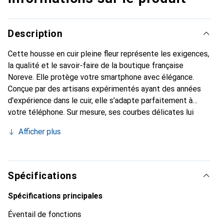
Description
Cette housse en cuir pleine fleur représente les exigences,
la qualité et le savoir-faire de la boutique française
Noreve. Elle protège votre smartphone avec élégance.
Conçue par des artisans expérimentés ayant des années
d'expérience dans le cuir, elle s'adapte parfaitement à
votre téléphone. Sur mesure, ses courbes délicates lui
donnent une véritable seconde peau. Elle devient
Afficher plus
l'accessoire chic et indispensable pour votre smartphone.
Reconnaître internationalement pour ses produits de
haute qualité, la marque Noreve est un choix fiable pour
une clientèle exigeante.
Spécifications
Spécifications principales
Éventail de fonctions