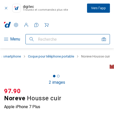
digitec
Vers l'app
Trouvez et commandez plus vite
Paramètres
Compte client
Listes de comparaison
Listes d'envies
Panier
Navigation par catégorie
Menu
Recherche
 du smartphone
Coque pour téléphone portable
Noreve Housse cuir
2 images
CHF
97.90
Noreve
Housse cuir
Apple iPhone 7 Plus