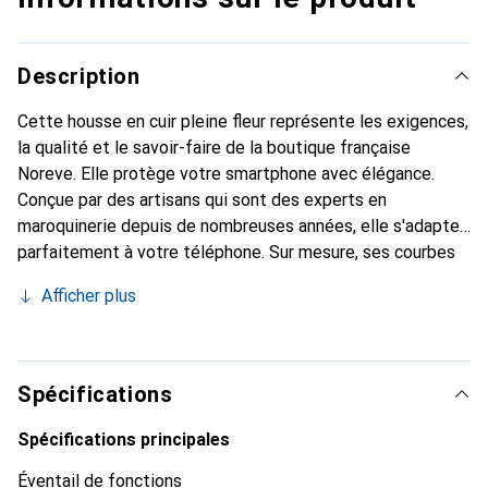
Description
Cette housse en cuir pleine fleur représente les exigences,
la qualité et le savoir-faire de la boutique française
Noreve. Elle protège votre smartphone avec élégance.
Conçue par des artisans qui sont des experts en
maroquinerie depuis de nombreuses années, elle s'adapte
parfaitement à votre téléphone. Sur mesure, ses courbes
délicates lui confèrent une véritable seconde peau. Elle
Afficher plus
devient l'accessoire chic et indispensable de votre
smartphone. Reconnaître internationalement pour ses
produits de haute qualité, la marque Noreve est un choix
sûr pour une clientèle exigeante.
Spécifications
Spécifications principales
Éventail de fonctions