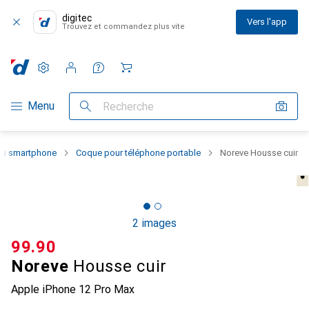
digitec
Vers l'app
Trouvez et commandez plus vite
Paramètres
Compte client
Listes de comparaison
Listes d'envies
Panier
Navigation par catégorie
Menu
Recherche
 du smartphone
Coque pour téléphone portable
Noreve Housse cuir
2 images
CHF
99.90
Noreve
Housse cuir
Apple iPhone 12 Pro Max