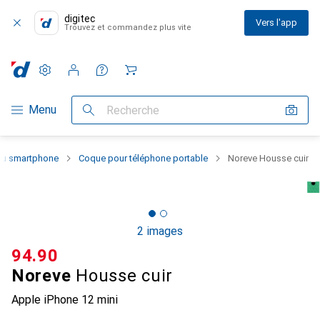
digitec
Vers l'app
Trouvez et commandez plus vite
Paramètres
Compte client
Listes de comparaison
Listes d'envies
Panier
Navigation par catégorie
Menu
Recherche
 du smartphone
Coque pour téléphone portable
Noreve Housse cuir
2 images
CHF
94.90
Noreve
Housse cuir
Apple iPhone 12 mini