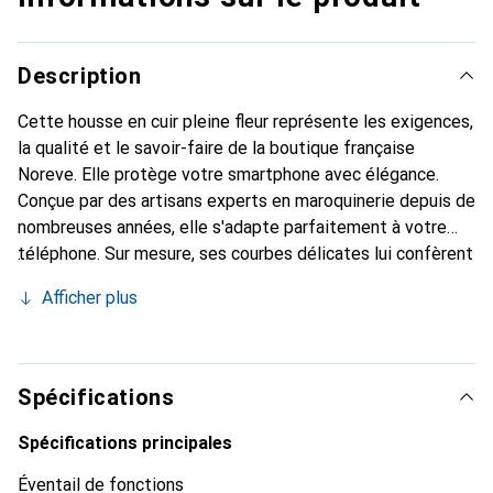
Description
Cette housse en cuir pleine fleur représente les exigences,
la qualité et le savoir-faire de la boutique française
Noreve. Elle protège votre smartphone avec élégance.
Conçue par des artisans experts en maroquinerie depuis de
nombreuses années, elle s'adapte parfaitement à votre
téléphone. Sur mesure, ses courbes délicates lui confèrent
une véritable seconde peau. Elle devient l'accessoire chic
Afficher plus
et indispensable pour votre smartphone. Reconnaître
internationalement pour ses produits de haute qualité, la
marque Noreve est un choix sûr pour une clientèle
exigeante.
Spécifications
Spécifications principales
Éventail de fonctions