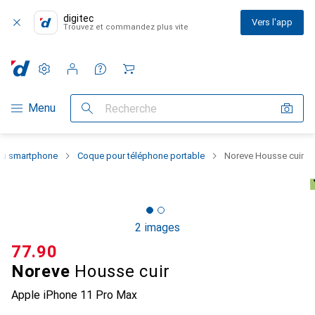
digitec
Vers l'app
Trouvez et commandez plus vite
Paramètres
Compte client
Listes de comparaison
Listes d'envies
Panier
Navigation par catégorie
Menu
Recherche
 du smartphone
Coque pour téléphone portable
Noreve Housse cuir
2 images
CHF
77.90
Noreve
Housse cuir
Apple iPhone 11 Pro Max