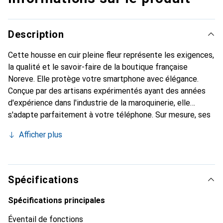
Description
Cette housse en cuir pleine fleur représente les exigences,
la qualité et le savoir-faire de la boutique française
Noreve. Elle protège votre smartphone avec élégance.
Conçue par des artisans expérimentés ayant des années
d'expérience dans l'industrie de la maroquinerie, elle
s'adapte parfaitement à votre téléphone. Sur mesure, ses
courbes raffinées lui confèrent une véritable seconde peau.
Afficher plus
Elle devient l'accessoire chic et indispensable pour votre
smartphone. La marque Noreve est reconnue
internationalement pour ses produits de haute qualité et
constitue un choix fiable pour une clientèle exigeante.
Spécifications
Spécifications principales
Éventail de fonctions