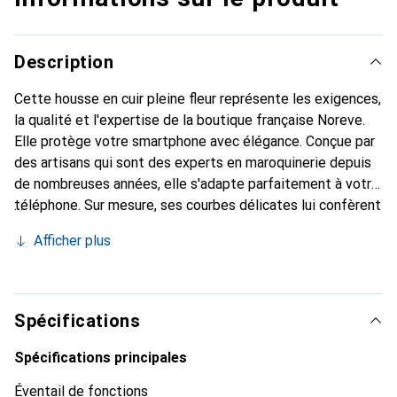
Description
Cette housse en cuir pleine fleur représente les exigences,
la qualité et l'expertise de la boutique française Noreve.
Elle protège votre smartphone avec élégance. Conçue par
des artisans qui sont des experts en maroquinerie depuis
de nombreuses années, elle s'adapte parfaitement à votre
téléphone. Sur mesure, ses courbes délicates lui confèrent
une véritable seconde peau. Elle devient un accessoire
Afficher plus
chic et essentiel de votre smartphone. Reconnu
internationalement pour ses produits de haute qualité, la
marque Noreve est un choix sûr pour une clientèle
exigeante.
Spécifications
Spécifications principales
Éventail de fonctions