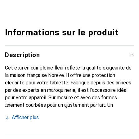
Informations sur le produit
Description
Cet étui en cuir pleine fleur reflète la qualité exigeante de
la maison française Noreve. Il offre une protection
élégante pour votre tablette. Fabriqué depuis des années
par des experts en maroquinerie, il est l'accessoire idéal
pour votre appareil. Sur mesure et avec des formes
finement courbées pour un ajustement parfait. Un
accessoire élégant et l'habit idéal pour votre tablette. La
Afficher plus
marque Noreve est reconnue internationalement pour ses
produits de haute qualité et constitue toujours un
excellent choix pour le client exigeant.