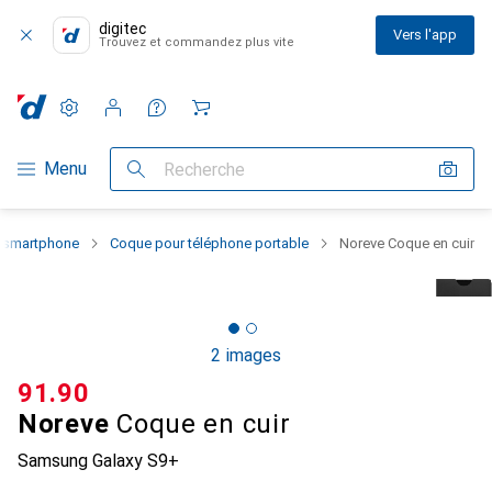
digitec
Vers l'app
Trouvez et commandez plus vite
Paramètres
Compte client
Listes de comparaison
Listes d'envies
Panier
Navigation par catégorie
Menu
Recherche
u smartphone
Coque pour téléphone portable
Noreve Coque en cuir
2 images
CHF
91.90
Noreve
Coque en cuir
Samsung Galaxy S9+