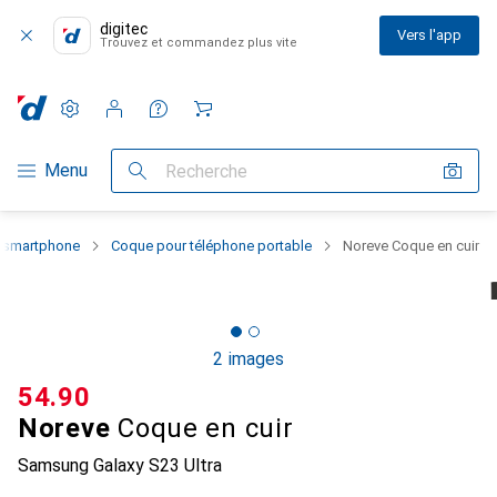
digitec
Vers l'app
Trouvez et commandez plus vite
Paramètres
Compte client
Listes de comparaison
Listes d'envies
Panier
Navigation par catégorie
Menu
Recherche
u smartphone
Coque pour téléphone portable
Noreve Coque en cuir
2 images
CHF
54.90
Noreve
Coque en cuir
Samsung Galaxy S23 Ultra