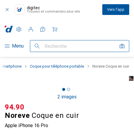
digitec
Vers l'app
Trouvez et commandez plus vite
Paramètres
Compte client
Listes de comparaison
Listes d'envies
Panier
Navigation par catégorie
Menu
Recherche
u smartphone
Coque pour téléphone portable
Noreve Coque en cuir
2 images
CHF
94.90
Noreve
Coque en cuir
Apple iPhone 16 Pro