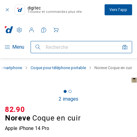
digitec
Vers l'app
Trouvez et commandez plus vite
Paramètres
Compte client
Listes de comparaison
Listes d'envies
Panier
Navigation par catégorie
Menu
Recherche
u smartphone
Coque pour téléphone portable
Noreve Coque en cuir
2 images
CHF
82.90
Noreve
Coque en cuir
Apple iPhone 14 Pro