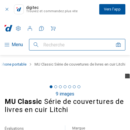
digitec
Vers l'app
Trouvez et commandez plus vite
Paramètres
Compte client
Listes de comparaison
Listes d'envies
Panier
Navigation par catégorie
Menu
Recherche
éphone portable
MU Classic Série de couvertures de livres en cuir Litchi
9 images
MU Classic
Série de couvertures de
livres en cuir Litchi
Marque
Évaluations