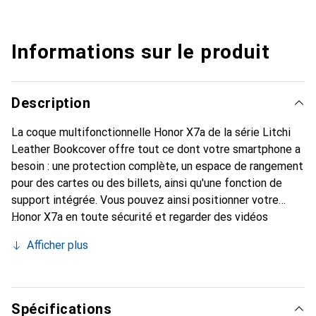
Informations sur le produit
Description
La coque multifonctionnelle Honor X7a de la série Litchi
Leather Bookcover offre tout ce dont votre smartphone a
besoin : une protection complète, un espace de rangement
pour des cartes ou des billets, ainsi qu'une fonction de
support intégrée. Vous pouvez ainsi positionner votre
Honor X7a en toute sécurité et regarder des vidéos
confortablement. En plus de ces fonctionnalités, cette
Afficher plus
coque livre à votre smartphone un look classique en cuir.
Grâce à la fermeture magnétique, la coque Honor X7a
protège votre smartphone dans toutes les situations.
L'appareil photo arrière et le port de charge restent
Spécifications