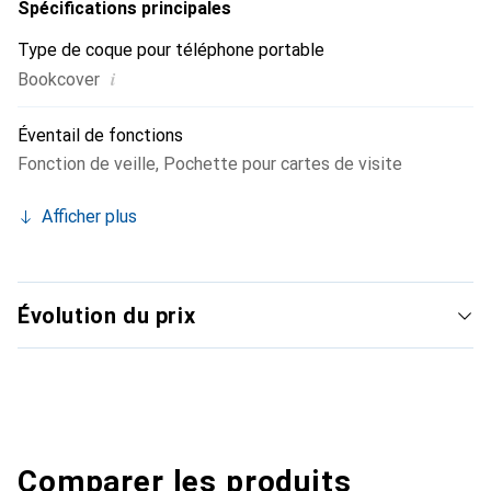
coque protège votre Asus Zenfone 6 (ZS630KL) dans
Spécifications principales
toutes les situations. Néanmoins, toutes les fonctions de
Type de coque pour téléphone portable
votre smartphone restent accessibles et il peut être
i
Bookcover
utilisé même avec la coque fermée.
Éventail de fonctions
Fonction de veille
,
Pochette pour cartes de visite
Afficher plus
Évolution du prix
Comparer les produits