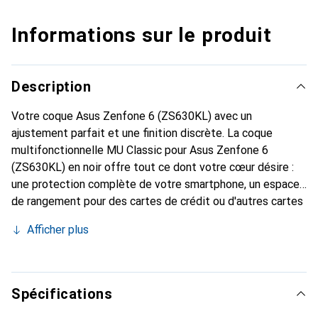
Informations sur le produit
Description
Votre coque Asus Zenfone 6 (ZS630KL) avec un
ajustement parfait et une finition discrète. La coque
multifonctionnelle MU Classic pour Asus Zenfone 6
(ZS630KL) en noir offre tout ce dont votre cœur désire :
une protection complète de votre smartphone, un espace
de rangement pour des cartes de crédit ou d'autres cartes
ainsi que des billets, et une fonction de support intégrée.
Afficher plus
Vous pouvez ainsi positionner votre Asus Zenfone 6
(ZS630KL) en toute sécurité et regarder des vidéos
confortablement. En plus de ces fonctionnalités, cette
coque livre en noir donne à votre smartphone un aspect
Spécifications
classique en cuir. Grâce à la fermeture magnétique, cette