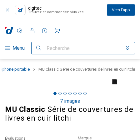
digitec
Vers l'app
Trouvez et commandez plus vite
Paramètres
Compte client
Listes de comparaison
Listes d'envies
Panier
Navigation par catégorie
Menu
Recherche
léphone portable
MU Classic Série de couvertures de livres en cuir litchi
7 images
MU Classic
Série de couvertures de
livres en cuir litchi
Marque
Évaluations