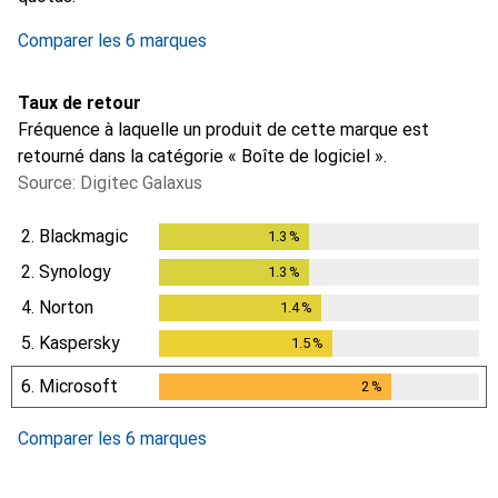
Comparer les 6 marques
Taux de retour
Fréquence à laquelle un produit de cette marque est
retourné dans la catégorie « Boîte de logiciel ».
Source: Digitec Galaxus
2.
Blackmagic
1.3
%
1.3
%
2.
Synology
1.3
%
1.3
%
4.
Norton
1.4
%
1.4
%
5.
Kaspersky
1.5
%
1.5
%
6.
Microsoft
2
%
2
%
Comparer les 6 marques