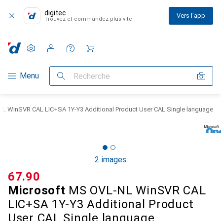
digitec
Vers l'app
Trouvez et commandez plus vite
Paramètres
Compte client
Listes de comparaison
Listes d'envies
Panier
Navigation par catégorie
Menu
Recherche
L WinSVR CAL LIC+SA 1Y-Y3 Additional Product User CAL Single language
2 images
CHF
67.90
Microsoft
MS OVL-NL WinSVR CAL
LIC+SA 1Y-Y3 Additional Product
User CAL Single language