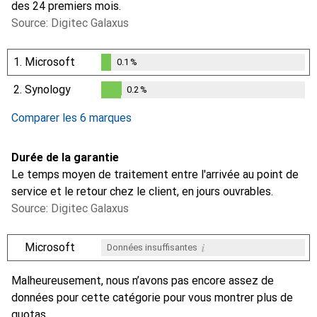
des 24 premiers mois.
Source: Digitec Galaxus
1.
Microsoft
0.1
%
0.1
%
2.
Synology
0.2
%
0.2
%
Comparer les 6 marques
Durée de la garantie
Le temps moyen de traitement entre l'arrivée au point de
service et le retour chez le client, en jours ouvrables.
Source: Digitec Galaxus
i
Microsoft
Données insuffisantes
i
i
i
i
Données insuffisantes
Données insuffisantes
Données insuffisantes
Données insuffisantes
Malheureusement, nous n’avons pas encore assez de
données pour cette catégorie pour vous montrer plus de
quotas.