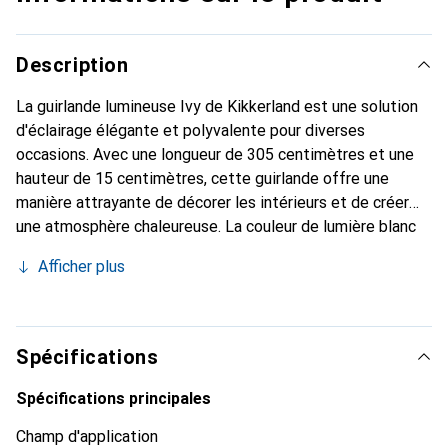
Description
La guirlande lumineuse Ivy de Kikkerland est une solution
d'éclairage élégante et polyvalente pour diverses
occasions. Avec une longueur de 305 centimètres et une
hauteur de 15 centimètres, cette guirlande offre une
manière attrayante de décorer les intérieurs et de créer
une atmosphère chaleureuse. La couleur de lumière blanc
chaud contribue à une ambiance accueillante, tandis que la
Afficher plus
teinte verte de la guirlande ajoute une note fraîche et
vivante. La guirlande Ivy fonctionne sur batterie, ce qui
permet une installation flexible sans enchevêtrement de
câbles. Avec un poids de 0,934 kilogramme, elle est facile
Spécifications
à manipuler et simple à installer. Cette guirlande est idéale
pour les fêtes, les célébrations ou simplement pour
Spécifications principales
embellir l'espace de vie. La combinaison d'un design
Champ d'application
attrayant et d'une fonctionnalité pratique fait de la