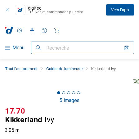
digitec
Vers l'app
Trouvez et commandez plus vite
Paramètres
Compte client
Listes de comparaison
Listes d'envies
Panier
Navigation par catégorie
Menu
Recherche
Tout l'assortiment
Guirlande lumineuse
Kikkerland Ivy
5 images
CHF
17.70
Kikkerland
Ivy
3.05 m