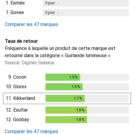
1.
Esmée
i
0
jour
1.
Govee
i
0
jour
Comparer les 47 marques
Taux de retour
Fréquence à laquelle un produit de cette marque est
retourné dans la catégorie « Guirlande lumineuse ».
Source: Digitec Galaxus
9.
Cocon
1.5
%
1.5
%
10.
Glorex
1.6
%
1.6
%
11.
Kikkerland
1.7
%
1.7
%
12.
Esultar
1.8
%
1.8
%
12.
Goobay
1.8
%
1.8
%
Comparer les 47 marques