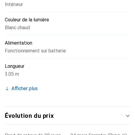
Intérieur
guirlande lumineuse Ivy un excellent choix pour tous ceux
qui recherchent un éclairage d'ambiance.
Couleur de la lumière
Blanc chaud
Alimentation
Fonctionnement sur batterie
Longueur
3.05 m
Afficher plus
Évolution du prix