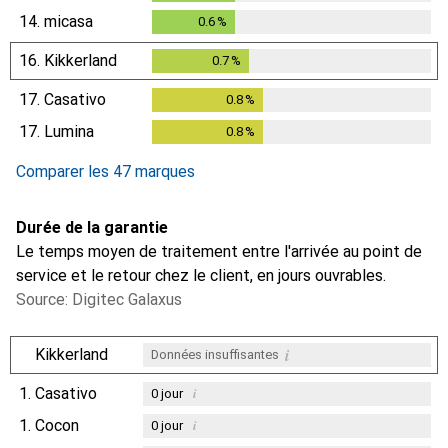
14.
micasa
0.6
%
0.6
%
16.
Kikkerland
0.7
%
0.7
%
17.
Casativo
0.8
%
0.8
%
17.
Lumina
0.8
%
0.8
%
Comparer les 47 marques
Durée de la garantie
Le temps moyen de traitement entre l'arrivée au point de
service et le retour chez le client, en jours ouvrables.
Source: Digitec Galaxus
i
Kikkerland
Données insuffisantes
1.
Casativo
i
0
jour
1.
Cocon
i
0
jour