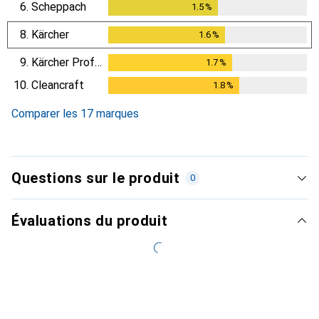
6.
Scheppach
1.5
%
1.5
%
8.
Kärcher
1.6
%
1.6
%
9.
Kärcher Professional
1.7
%
1.7
%
10.
Cleancraft
1.8
%
1.8
%
Comparer les 17 marques
Questions sur le produit
0
Évaluations du produit