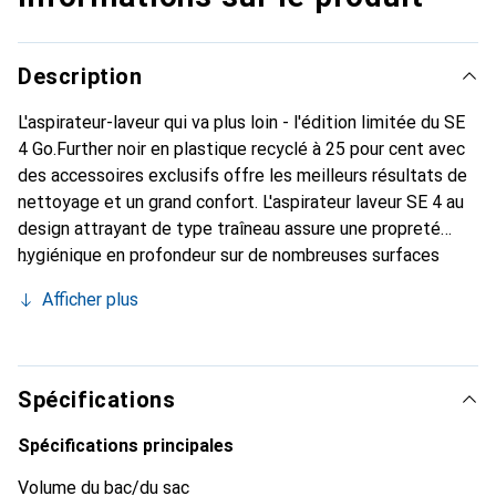
Description
L'aspirateur-laveur qui va plus loin - l'édition limitée du SE
4 Go.Further noir en plastique recyclé à 25 pour cent avec
des accessoires exclusifs offre les meilleurs résultats de
nettoyage et un grand confort. L'aspirateur laveur SE 4 au
design attrayant de type traîneau assure une propreté
hygiénique en profondeur sur de nombreuses surfaces
textiles. La technologie d'injection-extraction éprouvée de
Afficher plus
Kärcher offre les meilleurs résultats de nettoyage : L'eau
fraîche du robinet et le nettoyant pour tapis Kärcher RM
519 sont pulvérisés sous pression en profondeur dans les
surfaces textiles et aspirés avec la saleté dissoute -
Spécifications
adapté aux familles, aux personnes allergiques et aux
foyers avec animaux. En tant que produit multifonctionnel
Spécifications principales
3 en 1, l'appareil peut également être utilisé comme un
Volume du bac/du sac
aspirateur eau et poussière à part entière. Le grand