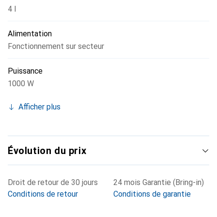
4 l
réservoir d'eau fraîche translucide de 4 litres est antichoc
et amovible, ce qui facilite le remplissage et la vidange. La
Alimentation
poignée en arceau 3 en 1 permet de transporter, d'ouvrir,
de fermer et de vider le réservoir en tout confort. Les
Fonctionnement sur secteur
accessoires fournis peuvent être rangés de manière
ordonnée sur l'appareil. Après utilisation, l'appareil se
Puissance
nettoie facilement pour une longue durée de vie du
1000 W
produit.
Afficher plus
Évolution du prix
Droit de retour de 30 jours
24 mois Garantie (Bring-in)
Conditions de retour
Conditions de garantie