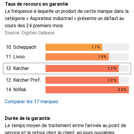
Taux de recours en garantie
La fréquence à laquelle un produit de cette marque dans la
catégorie « Aspirateur industriel » présente un défaut au
cours des 24 premiers mois.
Source: Digitec Galaxus
10.
Scheppach
1.7
%
1.7
%
11.
Livoo
1.9
%
1.9
%
12.
Kärcher
2.2
%
2.2
%
12.
Kärcher Professional
2.2
%
2.2
%
14.
Nilfisk
2.5
%
2.5
%
Comparer les 17 marques
Durée de la garantie
Le temps moyen de traitement entre l'arrivée au point de
service et le retour chez le client, en jours ouvrables.