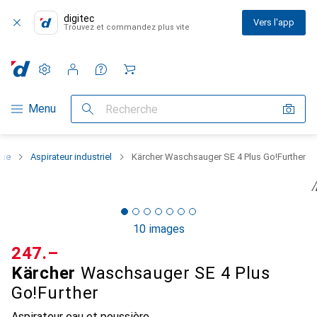
digitec
Vers l'app
Trouvez et commandez plus vite
Paramètres
Compte client
Listes de comparaison
Listes d'envies
Panier
Navigation par catégorie
Menu
Recherche
que
Aspirateur industriel
Kärcher Waschsauger SE 4 Plus Go!Further
10 images
CHF
247.–
Kärcher
Waschsauger SE 4 Plus
Go!Further
Aspirateur eau et poussière