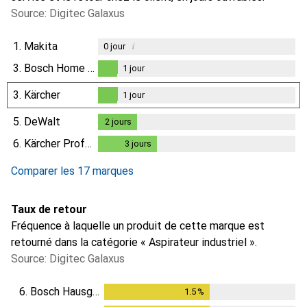
Source: Digitec Galaxus
1.
Makita
i
0
jour
3.
Bosch Home & Garden
1
jour
1
jour
3.
Kärcher
1
jour
1
jour
5.
DeWalt
2
jours
2
jours
6.
Kärcher Professional
3
jours
3
jours
Comparer les 17 marques
Taux de retour
Fréquence à laquelle un produit de cette marque est
retourné dans la catégorie « Aspirateur industriel ».
Source: Digitec Galaxus
6.
Bosch Hausgeräte
1.5
%
1.5
%