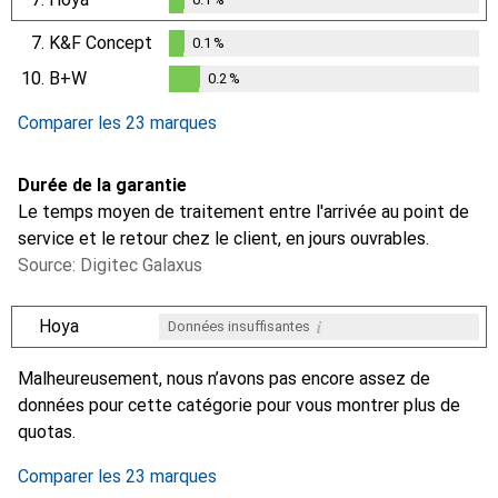
0.1
%
7.
K&F Concept
0.1
%
0.1
%
10.
B+W
0.2
%
0.2
%
Comparer les 23 marques
Durée de la garantie
Le temps moyen de traitement entre l'arrivée au point de
service et le retour chez le client, en jours ouvrables.
Source: Digitec Galaxus
i
Hoya
Données insuffisantes
i
i
i
i
Données insuffisantes
Données insuffisantes
Données insuffisantes
Données insuffisantes
Malheureusement, nous n’avons pas encore assez de
données pour cette catégorie pour vous montrer plus de
quotas.
Comparer les 23 marques