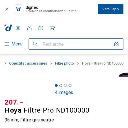
digitec
Vers l'app
Trouvez et commandez plus vite
Paramètres
Compte client
Listes de comparaison
Listes d'envies
Panier
Navigation par catégorie
Menu
Recherche
o
Objectifs : accessoires
Filtre photo
Hoya Filtre Pro ND100000
4 images
CHF
207.–
Hoya
Filtre Pro ND100000
95 mm, Filtre gris neutre