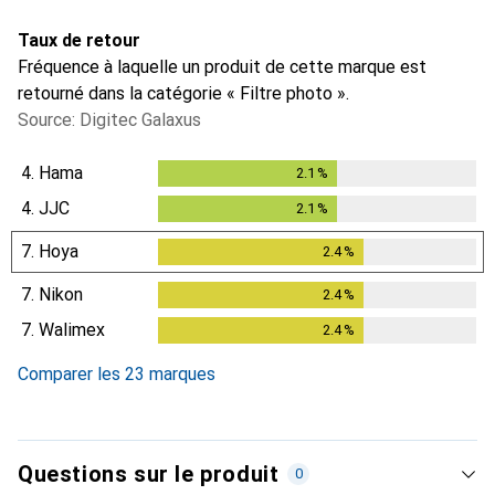
Taux de retour
Fréquence à laquelle un produit de cette marque est
retourné dans la catégorie « Filtre photo ».
Source: Digitec Galaxus
4.
Hama
2.1
%
2.1
%
4.
JJC
2.1
%
2.1
%
7.
Hoya
2.4
%
2.4
%
7.
Nikon
2.4
%
2.4
%
7.
Walimex
2.4
%
2.4
%
Comparer les 23 marques
Questions sur le produit
0