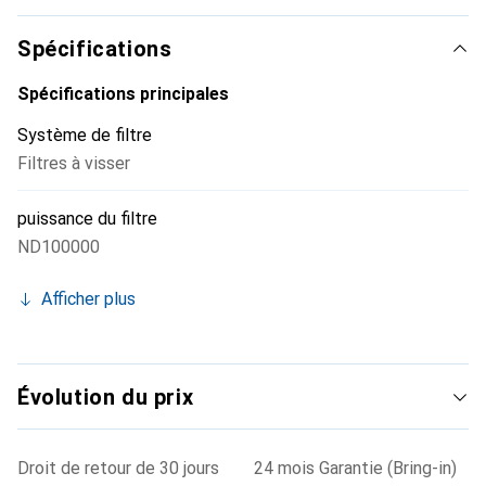
contenu vidéo, les filtres ND sont utiles pour ajuster les
vitesses d'obturation afin de correspondre aux fréquences
Spécifications
d'images tout en maintenant la profondeur de champ des
séquences.
Spécifications principales
Système de filtre
Filtres à visser
puissance du filtre
ND100000
Afficher plus
Évolution du prix
Droit de retour de 30 jours
24 mois Garantie (Bring-in)