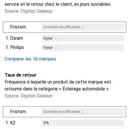
service et le retour chez le client, en jours ouvrables.
Source: Digitec Galaxus
i
Fristom
Données insuffisantes
1.
Osram
i
0
jour
1.
Philips
i
0
jour
i
i
Données insuffisantes
Données insuffisantes
Comparer les 16 marques
Taux de retour
Fréquence à laquelle un produit de cette marque est
retourné dans la catégorie « Éclairage automobile ».
Source: Digitec Galaxus
i
Fristom
Données insuffisantes
1.
K2
0
%