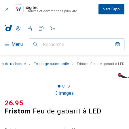
digitec
Vers l'app
Trouvez et commandez plus vite
Paramètres
Compte client
Listes de comparaison
Listes d'envies
Panier
Navigation par catégorie
Menu
Recherche
ces de rechange
Éclairage automobile
Fristom Feu de gabarit à LED
3 images
CHF
26.95
Fristom
Feu de gabarit à LED