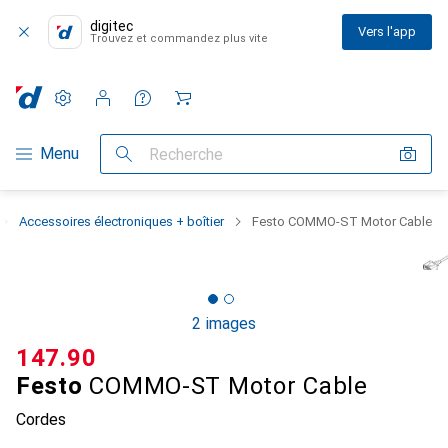
digitec
Vers l'app
Trouvez et commandez plus vite
Paramètres
Compte client
Listes de comparaison
Listes d'envies
Panier
Navigation par catégorie
Menu
Recherche
Accessoires électroniques + boîtier
Festo COMMO-ST Motor Cable
2 images
CHF
147.90
Festo
COMMO-ST Motor Cable
Cordes