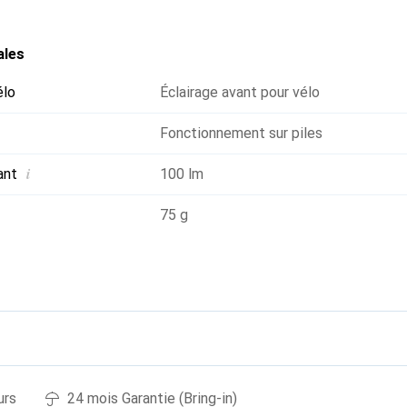
ales
élo
Éclairage avant pour vélo
Fonctionnement sur piles
i
ant
100 lm
75 g
urs
24 mois Garantie (Bring-in)