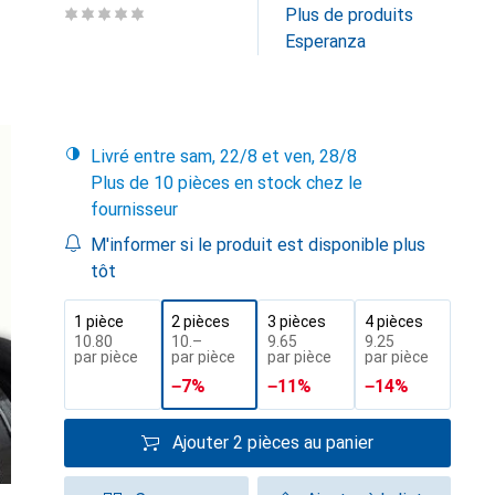
Plus de produits
Esperanza
Livré entre sam, 22/8 et ven, 28/8
Plus de 10 pièces en stock chez le
fournisseur
M'informer si le produit est disponible plus
tôt
1 pièce
2 pièces
3 pièces
4 pièces
CHF
10.80
CHF
10.–
CHF
9.65
CHF
9.25
par pièce
par pièce
par pièce
par pièce
−
7
%
−
11
%
−
14
%
Ajouter 2 pièces au panier