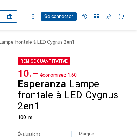
Paramètres
Compte client
Listes de comparaison
Listes d'envies
Panier
Se connecter
Lampe frontale à LED Cygnus 2en1
REMISE QUANTITATIVE
CHF
10.–
économisez
CHF
1.60
Esperanza
Lampe
frontale à LED Cygnus
2en1
100 lm
Marque
Évaluations