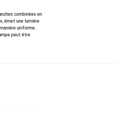
tanches combinées en
ax, émet une lumière
e manière uniforme
lampe peut être
nt être modifiés en
e très grande
cono. Le témoin de