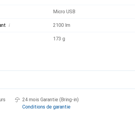
Micro USB
i
ant
2100 lm
173 g
urs
24 mois Garantie (Bring-in)
Conditions de garantie