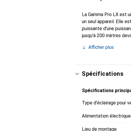
La Gamma Pro LX est un
un seul appareil. Elle 
puissante d'une puissan
jusqu'à 200 mètres deva
utilisée jusqu'à 150 mi
Afficher plus
appuyant sur le bouton 
capacité de 2200 mAh, 
charge de la batterie in
Spécifications
Spécifications princip
Type d’éclairage pour v
Alimentation électrique
Lieu de montage