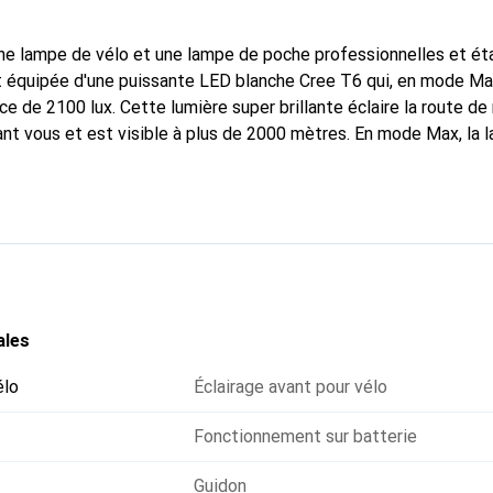
e lampe de vélo et une lampe de poche professionnelles et é
est équipée d'une puissante LED blanche Cree T6 qui, en mode M
ce de 2100 lux. Cette lumière super brillante éclaire la route d
nt vous et est visible à plus de 2000 mètres. En mode Max, la 
nutes. Elle dispose de cinq modes d'éclairage intégrés qui peuve
d'allumage. La batterie intégrée, chargée via micro-USB et d'un
permet d'utiliser la lampe jusqu'à 300 minutes en mode Super E
dique le niveau de charge.
ales
élo
Éclairage avant pour vélo
Fonctionnement sur batterie
Guidon