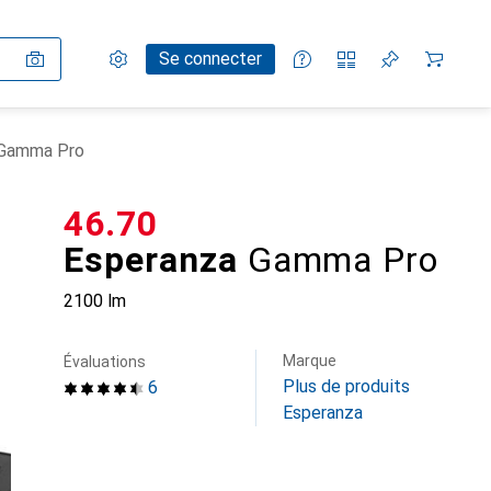
Paramètres
Compte client
Listes de comparaison
Listes d'envies
Panier
Se connecter
 Gamma Pro
CHF
46.70
Esperanza
Gamma Pro
2100 lm
Marque
Évaluations
Plus de produits
6
Esperanza