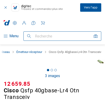
digitec
Vers l'app
Trouvez et commandez plus vite
Paramètres
Compte client
Listes de comparaison
Listes d'envies
Panier
Navigation par catégorie
Menu
Recherche
 réseau
Émetteur-récepteur
Cisco Qsfp 40gbase-Lr4 Otn Transceiv
3 images
CHF
12 659.85
Cisco
Qsfp 40gbase-Lr4 Otn
Transceiv