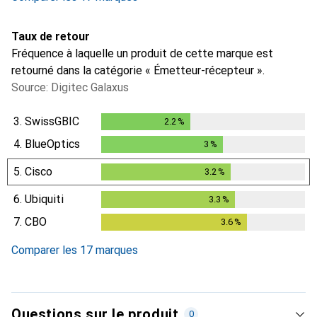
Taux de retour
Fréquence à laquelle un produit de cette marque est
retourné dans la catégorie « Émetteur-récepteur ».
Source: Digitec Galaxus
3.
SwissGBIC
2.2
%
2.2
%
4.
BlueOptics
3
%
3
%
5.
Cisco
3.2
%
3.2
%
6.
Ubiquiti
3.3
%
3.3
%
7.
CBO
3.6
%
3.6
%
Comparer les 17 marques
Questions sur le produit
0