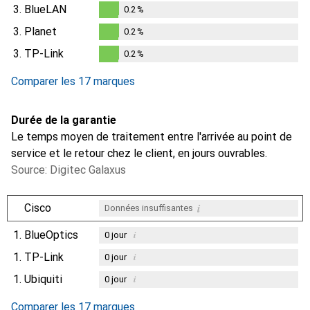
3.
BlueLAN
0.2
%
0.2
%
3.
Planet
0.2
%
0.2
%
3.
TP-Link
0.2
%
0.2
%
Comparer les 17 marques
Durée de la garantie
Le temps moyen de traitement entre l'arrivée au point de
service et le retour chez le client, en jours ouvrables.
Source: Digitec Galaxus
i
Cisco
Données insuffisantes
1.
BlueOptics
i
0
jour
1.
TP-Link
i
0
jour
1.
Ubiquiti
i
0
jour
i
Données insuffisantes
Comparer les 17 marques