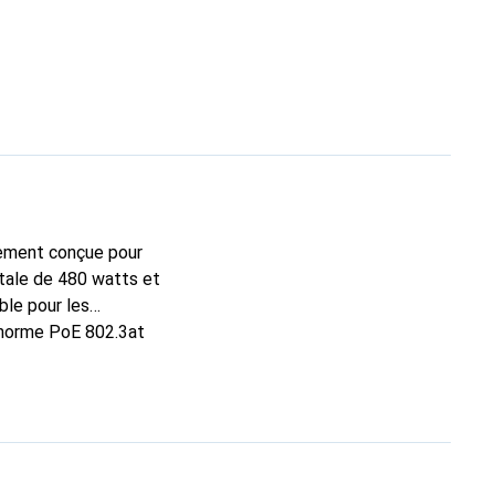
lement conçue pour
otale de 480 watts et
ble pour les
 norme PoE 802.3at
 conception compacte
s existants. La
er, afin de répondre