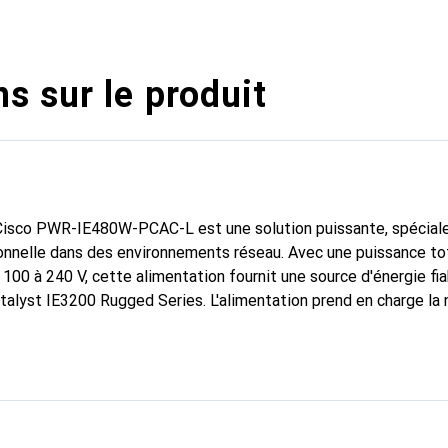
s sur le produit
 Cisco PWR-IE480W-PCAC-L est une solution puissante, spécia
ionnelle dans des environnements réseau. Avec une puissance t
100 à 240 V, cette alimentation fournit une source d'énergie fia
alyst IE3200 Rugged Series. L'alimentation prend en charge la
idéale pour le fonctionnement d'appareils compatibles PoE. Sa
00 grammes permettent une intégration facile dans les système
non seulement fonctionnelle, mais également conçue pour dur
ronnements réseau exigeants.