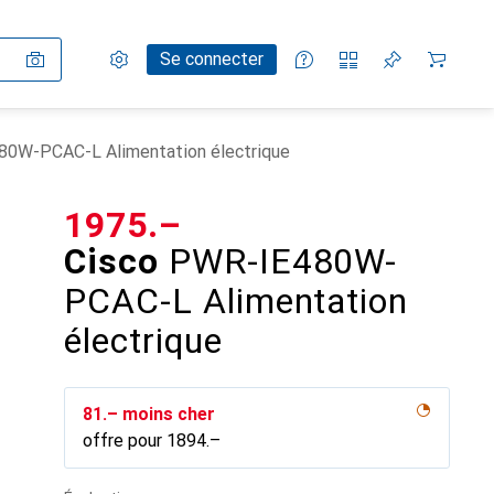
Paramètres
Compte client
Listes de comparaison
Listes d'envies
Panier
Se connecter
80W-PCAC-L Alimentation électrique
CHF
1975.–
Cisco
PWR-IE480W-
PCAC-L Alimentation
électrique
CHF
81.–
moins cher
offre pour
CHF
1894.–