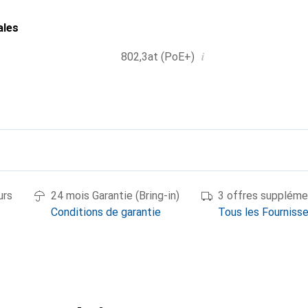
ales
i
802,3at (PoE+)
urs
24 mois Garantie (Bring-in)
3 offres suppléme
Conditions de garantie
Tous les Fourniss