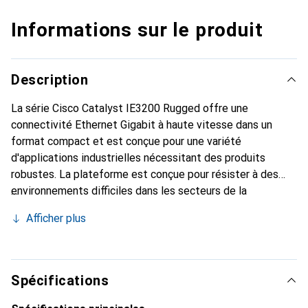
Informations sur le produit
Description
La série Cisco Catalyst IE3200 Rugged offre une
connectivité Ethernet Gigabit à haute vitesse dans un
format compact et est conçue pour une variété
d'applications industrielles nécessitant des produits
robustes. La plateforme est conçue pour résister à des
environnements difficiles dans les secteurs de la
fabrication, de la production d'énergie, des transports, de
Afficher plus
l'exploitation minière, des villes intelligentes ainsi que
dans l'industrie pétrolière et gazière. La plateforme
IE3200 est également idéale pour des déploiements
d'entreprise étendus en extérieur, dans des entrepôts et
Spécifications
des centres de distribution.