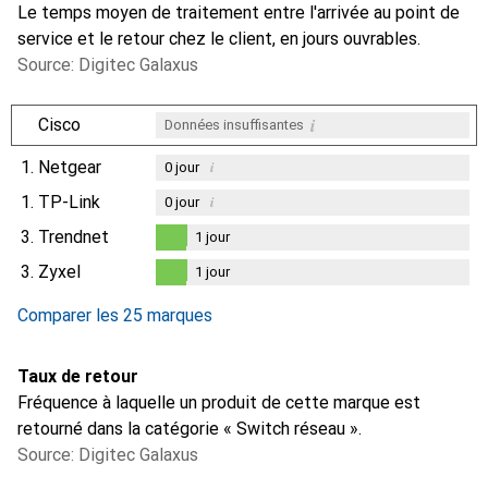
Le temps moyen de traitement entre l'arrivée au point de
service et le retour chez le client, en jours ouvrables.
Source: Digitec Galaxus
i
Cisco
Données insuffisantes
1.
Netgear
i
0
jour
1.
TP-Link
i
0
jour
3.
Trendnet
1
jour
1
jour
3.
Zyxel
1
jour
1
jour
Comparer les 25 marques
Taux de retour
Fréquence à laquelle un produit de cette marque est
retourné dans la catégorie « Switch réseau ».
Source: Digitec Galaxus