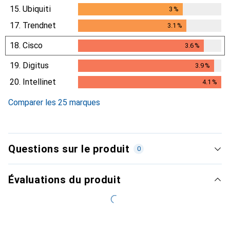
15.
Ubiquiti
3
%
3
%
17.
Trendnet
3.1
%
3.1
%
18.
Cisco
3.6
%
3.6
%
19.
Digitus
3.9
%
3.9
%
20.
Intellinet
4.1
%
4.1
%
Comparer les 25 marques
Questions sur le produit
0
Évaluations du produit