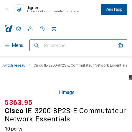
digitec
Vers l'app
Trouvez et commandez plus vite
Paramètres
Compte client
Listes de comparaison
Listes d'envies
Panier
Navigation par catégorie
Menu
Recherche
Switch réseau
Cisco IE-3200-8P2S-E Commutateur Network Essentials
1 Image
CHF
5363.95
Cisco
IE-3200-8P2S-E Commutateur
Network Essentials
10 ports