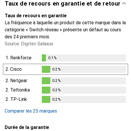
Taux de recours en garantie et de retour
Taux de recours en garantie
La fréquence à laquelle un produit de cette marque dans la
catégorie « Switch réseau » présente un défaut au cours
des 24 premiers mois.
Source: Digitec Galaxus
1.
Renkforce
0.1
%
0.1
%
2.
Cisco
0.2
%
0.2
%
2.
Netgear
0.2
%
0.2
%
2.
Teltonika
0.2
%
0.2
%
2.
TP-Link
0.2
%
0.2
%
Comparer les 25 marques
Durée de la garantie