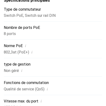
Spécifications principales
Type de commutateur
Switch PoE
,
Switch sur rail DIN
Nombre de ports PoE
8 ports
i
Norme PoE
i
802,3at (PoE+)
type de gestion
i
Non géré
Fonctions de commutation
i
Qualité de service (QoS)
i
Vitesse max. du port