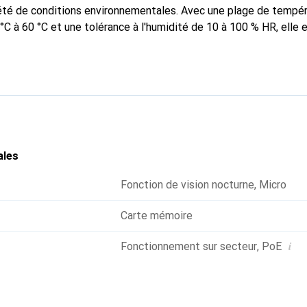
iété de conditions environnementales. Avec une plage de tempé
C à 60 °C et une tolérance à l'humidité de 10 à 100 % HR, elle 
ues extrêmes. La caméra offre une excellente qualité d'image 
soutenue par des technologies telles que Forensic WDR et Lightf
déo dans différentes conditions d'éclairage. Équipée d'un objecti
ion de 46 à 122 degrés, la AXIS P1388-LE peut couvrir une larg
e respect de nombreuses normes, y compris IP66, IP67 et IK10, g
et aux chocs. De plus, la caméra prend en charge plusieurs algori
1.3, pour sécuriser le transfert de données. Avec des fonctionn
ales
la vision infrarouge jusqu'à 50 m et des options de stockage flexib
es microSD, cette caméra est le choix idéal pour la surveillance
Fonction de vision nocturne
,
Micro
ualité vidéo et une performance fiable.
Carte mémoire
i
Fonctionnement sur secteur
,
PoE