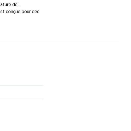
rature de
est conçue pour des
avec une résolution
inder 2.0, qui
f à focale variable
e zone avec
arantit sa résistance
thmes de cryptage, y
alités telles que
les, y compris la
 extérieure