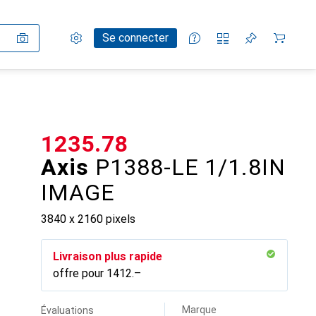
Paramètres
Compte client
Listes de comparaison
Listes d'envies
Panier
Se connecter
CHF
1235.78
Axis
P1388-LE 1/1.8IN
IMAGE
3840 x 2160 pixels
Livraison plus rapide
offre pour
CHF
1412.–
Marque
Évaluations