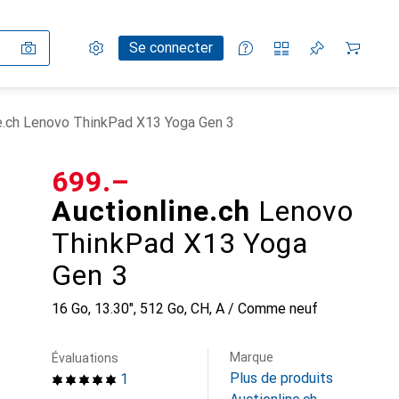
Paramètres
Compte client
Listes de comparaison
Listes d'envies
Panier
Se connecter
e.ch Lenovo ThinkPad X13 Yoga Gen 3
CHF
699.–
Auctionline.ch
Lenovo
ThinkPad X13 Yoga
Gen 3
16 Go, 13.30", 512 Go, CH, A / Comme neuf
Marque
Évaluations
Plus de produits
1