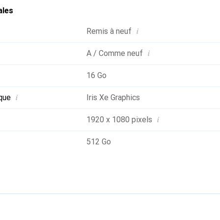
ales
i
Remis à neuf
i
A / Comme neuf
16 Go
i
que
Iris Xe Graphics
i
1920 x 1080 pixels
512 Go