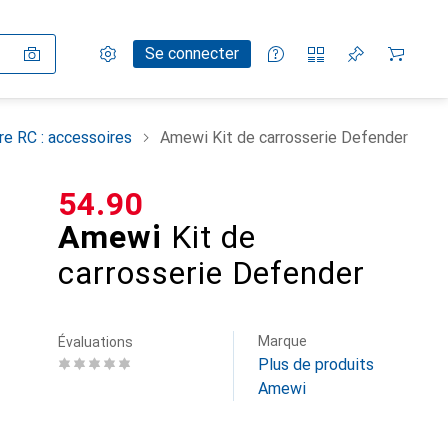
Paramètres
Compte client
Listes de comparaison
Listes d'envies
Panier
Se connecter
re RC : accessoires
Amewi Kit de carrosserie Defender
CHF
54.90
Amewi
Kit de
carrosserie Defender
Marque
Évaluations
Plus de produits
Amewi