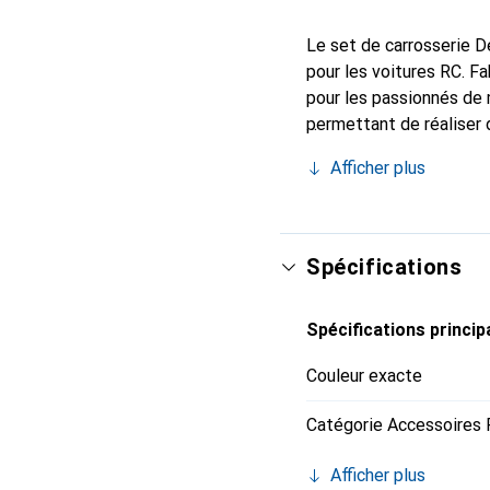
Le set de carrosserie D
pour les voitures RC. Fa
pour les passionnés de 
permettant de réaliser 
comprend également l'in
Afficher plus
modèle. Avec un empatt
voitures RC et offre un 
de carrosserie Defender 
Spécifications
Spécifications princip
Couleur exacte
Catégorie Accessoires
Afficher plus