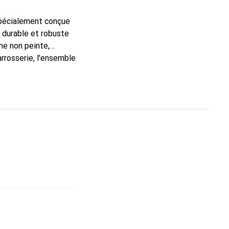
spécialement conçue
n durable et robuste
he non peinte,
arrosserie, l'ensemble
lète et détaillée du
ents modèles de
 sur circuit, le set
lexibilité.