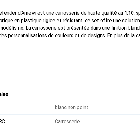
efender d'Amewi est une carrosserie de haute qualité au 1:10, 
briqué en plastique rigide et résistant, ce set offre une solutio
modélisme. La carrosserie est présentée dans une finition blanc
des personnalisations de couleurs et de designs. En plus de la c
térieur et divers accessoires, permettant une conception comp
ement de 275 mm, ce set de carrosserie est idéal pour différ
ajustement précis. Que ce soit pour une utilisation tout-terrain ou
est un excellent choix pour ceux qui apprécient la qualité et la f
ales
blanc non peint
 RC
Carrosserie