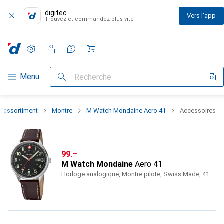
digitec
Vers l'app
Trouvez et commandez plus vite
Paramètres
Compte client
Listes de comparaison
Listes d'envies
Panier
Navigation par catégorie
Menu
Recherche
 l'assortiment
Montre
M Watch Mondaine Aero 41
Accessoires
CHF
99.–
M Watch Mondaine
Aero 41
Horloge analogique, Montre pilote, Swiss Made, 41 mm