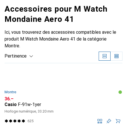
Accessoires pour M Watch
Mondaine Aero 41
Ici, vous trouverez des accessoires compatibles avec le
produit M Watch Mondaine Aero 41 de la catégorie
Montre.
Pertinence
Liste des produits
Montre
CHF
36.–
Casio
F-91w-1yer
Horloge numérique, 33.20 mm
625