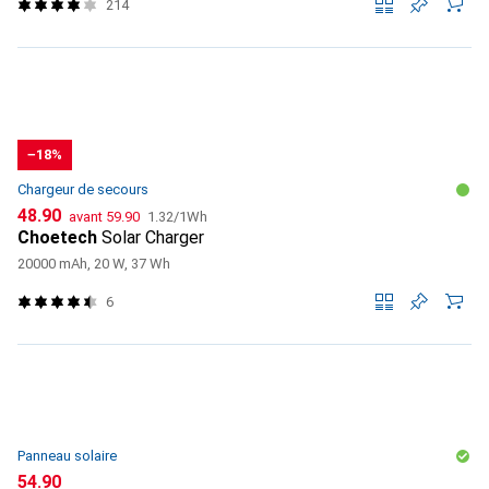
214
−18%
Chargeur de secours
CHF
CHF
CHF
48.90
avant
59.90
1.32
/
1Wh
Choetech
Solar Charger
20000 mAh, 20 W, 37 Wh
6
Panneau solaire
CHF
54.90