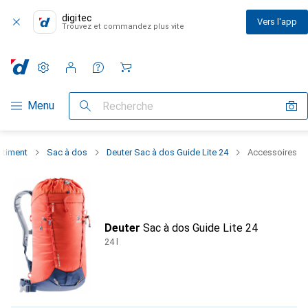
digitec
Vers l'app
Trouvez et commandez plus vite
Paramètres
Compte client
Listes de comparaison
Listes d'envies
Panier
Navigation par catégorie
Menu
Recherche
rtiment
Sac à dos
Deuter Sac à dos Guide Lite 24
Accessoires
Deuter
Sac à dos Guide Lite 24
24 l