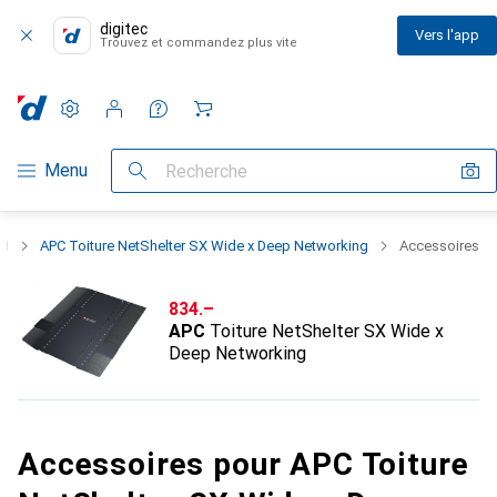
digitec
Vers l'app
Trouvez et commandez plus vite
Paramètres
Compte client
Listes de comparaison
Listes d'envies
Panier
Navigation par catégorie
Menu
Recherche
SI
APC Toiture NetShelter SX Wide x Deep Networking
Accessoires
CHF
834.–
APC
Toiture NetShelter SX Wide x
Deep Networking
Accessoires pour APC Toiture