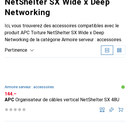
NetShelter SX Wide x Deep
Networking
Ici, vous trouverez des accessoires compatibles avec le
produit APC Toiture NetShelter SX Wide x Deep
Networking de la catégorie Armoire serveur : accessoires.
Pertinence
Liste des produits
Armoire serveur : accessoires
CHF
144.–
APC
Organisateur de câbles vertical NetShelter SX 48U