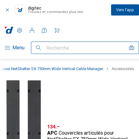
digitec
Vers l'app
Trouvez et commandez plus vite
Paramètres
Compte client
Listes de comparaison
Listes d'envies
Panier
Navigation par catégorie
Menu
Recherche
és pour NetShelter SX 750mm Wide Vertical Cable Manager
Accessoires
CHF
134.–
APC
Couvercles articulés pour