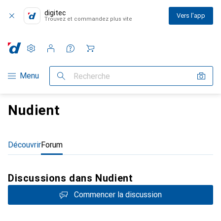
digitec
Vers l'app
Trouvez et commandez plus vite
Paramètres
Compte client
Listes de comparaison
Listes d'envies
Panier
Navigation par catégorie
Menu
Recherche
Nudient
Découvrir
Forum
Discussions dans Nudient
Commencer la discussion