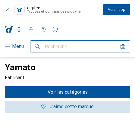
digitec
Vers l'app
Trouvez et commandez plus vite
Paramètres
Compte client
Listes de comparaison
Listes d'envies
Panier
Navigation par catégorie
Menu
Recherche
Yamato
Fabricant
Voir les catégories
J'aime cette marque