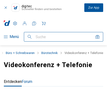
digitec
Zur App
Schneller finden und bestellen
Einstellungen
Kundenkonto
Vergleichslisten
Merklisten
Warenkorb
Navigation nach Kategorien
Menü
Suche
Büro + Schreibwaren
Bürotechnik
Videokonferenz + Telefonie
Videokonferenz + Telefonie
Entdecken
Forum