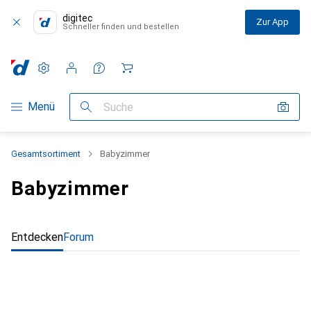
digitec
Zur App
Schneller finden und bestellen
Einstellungen
Kundenkonto
Vergleichslisten
Merklisten
Warenkorb
Navigation nach Kategorien
Menü
Suche
Gesamtsortiment
Babyzimmer
Babyzimmer
Entdecken
Forum