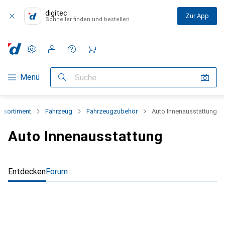
digitec
Zur App
Schneller finden und bestellen
Einstellungen
Kundenkonto
Vergleichslisten
Merklisten
Warenkorb
Navigation nach Kategorien
Menü
Suche
tsortiment
Fahrzeug
Fahrzeugzubehör
Auto Innenausstattung
Auto Innenausstattung
Entdecken
Forum