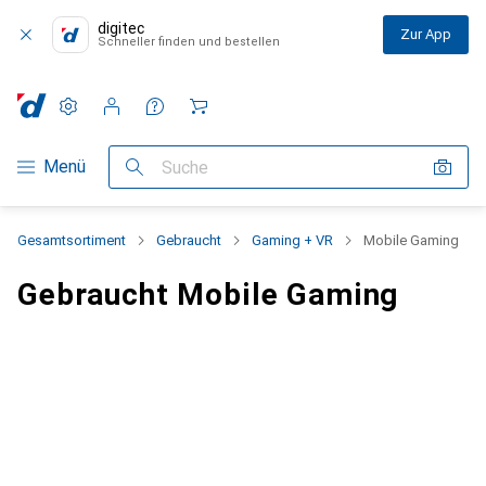
digitec
Zur App
Schneller finden und bestellen
Einstellungen
Kundenkonto
Vergleichslisten
Merklisten
Warenkorb
Navigation nach Kategorien
Menü
Suche
Gesamtsortiment
Gebraucht
Gaming + VR
Mobile Gaming
Gebraucht Mobile Gaming