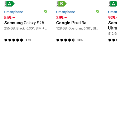
Smartphone
Smartphone
Smar
CHF
559.–
CHF
299.–
CHF
929.
Samsung
Galaxy S26
Google
Pixel 9a
Sam
Ultr
256 GB, Black, 6.30", SIM + eSIM, 5G
128 GB, Obsidian, 6.30", SIM + eSIM, 5G
173
306