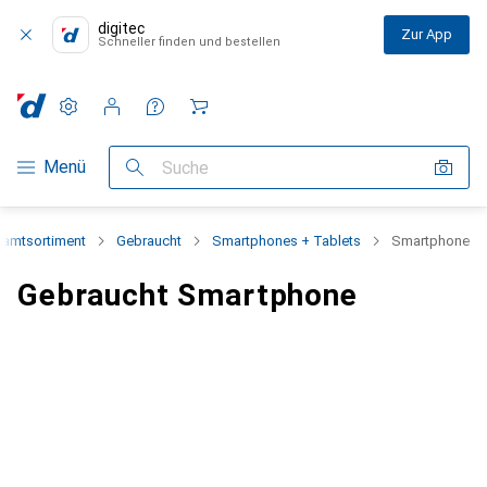
digitec
Zur App
Schneller finden und bestellen
Einstellungen
Kundenkonto
Vergleichslisten
Merklisten
Warenkorb
Navigation nach Kategorien
Menü
Suche
amtsortiment
Gebraucht
Smartphones + Tablets
Smartphone
Gebraucht Smartphone