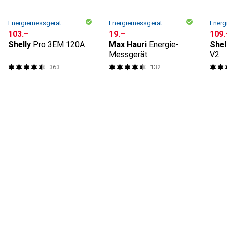
Energiemessgerät
Energiemessgerät
Energ
CHF
103.–
CHF
19.–
CHF
109.
Shelly
Pro 3EM 120A
Max Hauri
Energie-
Shel
Messgerät
V2
363
132