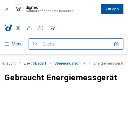
digitec
Zur App
Schneller finden und bestellen
Einstellungen
Kundenkonto
Vergleichslisten
Merklisten
Warenkorb
Navigation nach Kategorien
Menü
Suche
Gebraucht
Elektrobedarf
Steuerungstechnik
Energiemessgerät
Gebraucht Energiemessgerät