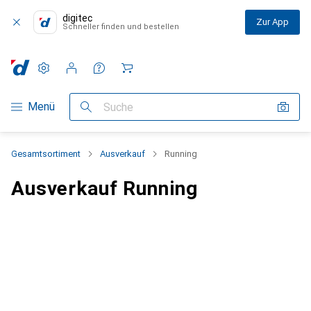
digitec
Zur App
Schneller finden und bestellen
Einstellungen
Kundenkonto
Vergleichslisten
Merklisten
Warenkorb
Navigation nach Kategorien
Menü
Suche
Gesamtsortiment
Ausverkauf
Running
Ausverkauf Running