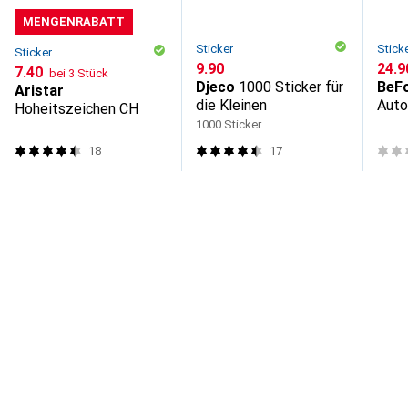
MENGENRABATT
Sticker
Stick
Sticker
CHF
9.90
CHF
24.9
CHF
7.40
bei 3 Stück
Djeco
1000 Sticker für
BeF
Aristar
die Kleinen
Auto
Hoheitszeichen CH
Boar
1000 Sticker
18
17