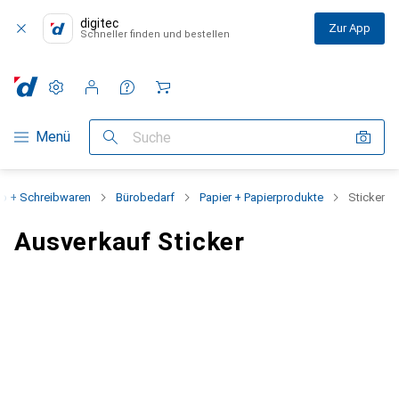
digitec
Zur App
Schneller finden und bestellen
Einstellungen
Kundenkonto
Vergleichslisten
Merklisten
Warenkorb
Navigation nach Kategorien
Menü
Suche
ro + Schreibwaren
Bürobedarf
Papier + Papierprodukte
Sticker
Ausverkauf Sticker