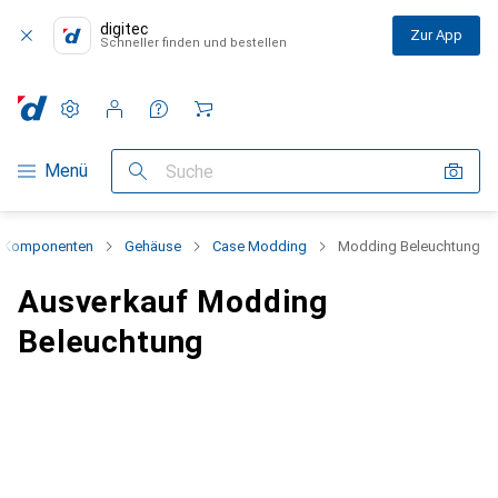
digitec
Zur App
Schneller finden und bestellen
Einstellungen
Kundenkonto
Vergleichslisten
Merklisten
Warenkorb
Navigation nach Kategorien
Menü
Suche
 Komponenten
Gehäuse
Case Modding
Modding Beleuchtung
Ausverkauf Modding
Beleuchtung