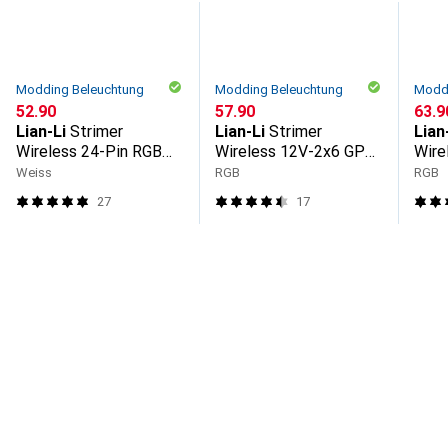
Modding Beleuchtung
Modding Beleuchtung
Moddi
CHF
52.90
CHF
57.90
CHF
63.9
Lian-Li
Strimer
Lian-Li
Strimer
Lian
Wireless 24-Pin RGB
Wireless 12V-2x6 GPU-
Wire
Mainboardkabel
Kabel Wide
Weiss
RGB
RGB
27
17