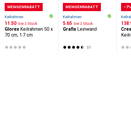
MENGENRABATT
MENGENRABATT
−7
Keilrahmen
Keilrahmen
Keilr
CHF
11.50
CHF
5.65
CHF
138.
bei 2 Stück
bei 2 Stück
Glorex
Keilrahmen 50 x
Grafix
Leinwand
Cre
70 cm, 1.7 cm
Keil
Weis
33