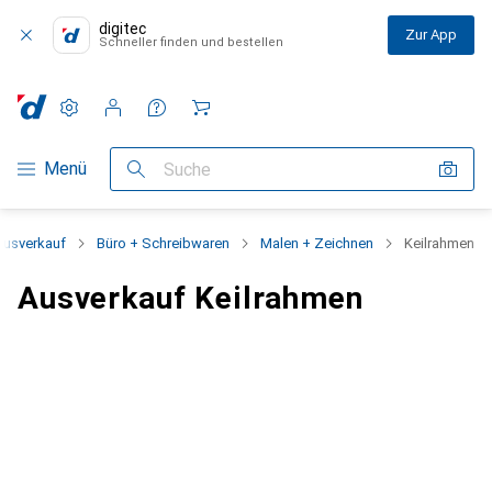
digitec
Zur App
Schneller finden und bestellen
Einstellungen
Kundenkonto
Vergleichslisten
Merklisten
Warenkorb
Navigation nach Kategorien
Menü
Suche
Ausverkauf
Büro + Schreibwaren
Malen + Zeichnen
Keilrahmen
Ausverkauf Keilrahmen