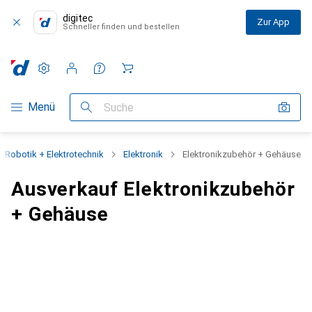
digitec
Zur App
Schneller finden und bestellen
Einstellungen
Kundenkonto
Vergleichslisten
Merklisten
Warenkorb
Navigation nach Kategorien
Menü
Suche
Robotik + Elektrotechnik
Elektronik
Elektronikzubehör + Gehäuse
Ausverkauf Elektronikzubehör
+ Gehäuse