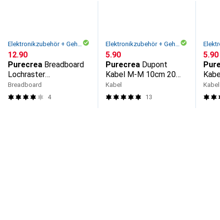
Elektronikzubehör + Gehäuse
Elektronikzubehör + Gehäuse
CHF
12.90
CHF
5.90
CHF
5.90
Purecrea
Breadboard
Purecrea
Dupont
Pur
Lochraster
Kabel M-M 10cm 20
Kabe
Steckplatine Fullsize
Stück
Stüc
Breadboard
Kabel
Kabel
4
13