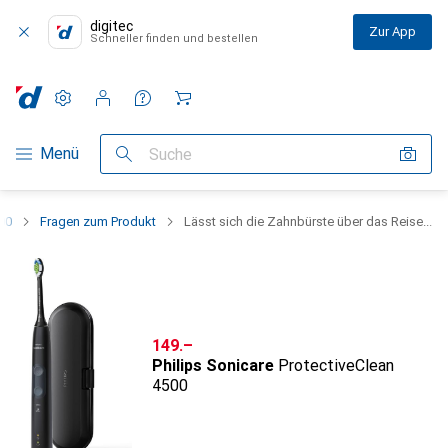
digitec
Zur App
Schneller finden und bestellen
Einstellungen
Kundenkonto
Vergleichslisten
Merklisten
Warenkorb
Navigation nach Kategorien
Menü
Suche
500
Fragen zum Produkt
Lässt sich die Zahnbürste über das Reise...
CHF
149.–
Philips Sonicare
ProtectiveClean
4500