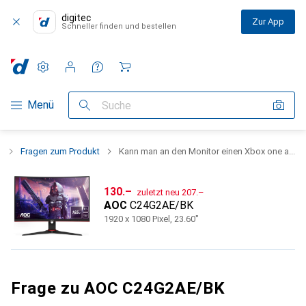
digitec
Zur App
Schneller finden und bestellen
Einstellungen
Kundenkonto
Vergleichslisten
Merklisten
Warenkorb
Navigation nach Kategorien
Menü
Suche
K
Fragen zum Produkt
Kann man an den Monitor einen Xbox one a...
CHF
CHF
130.–
zuletzt neu
207.–
AOC
C24G2AE/BK
1920 x 1080 Pixel, 23.60"
Frage zu AOC C24G2AE/BK