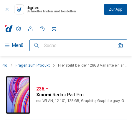
digitec
Zur App
Schneller finden und bestellen
Einstellungen
Kundenkonto
Vergleichslisten
Merklisten
Warenkorb
Navigation nach Kategorien
Menü
Suche
 Pro
Fragen zum Produkt
Hier steht bei der 128GB Variante ein sn...
CHF
236.–
Xiaomi
Redmi Pad Pro
nur WLAN, 12.10", 128 GB, Graphite, Graphite gray, Grey, Schwarz