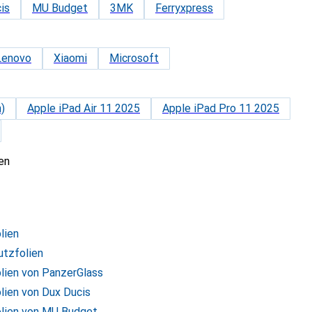
is
MU Budget
3MK
Ferryxpress
Lenovo
Xiaomi
Microsoft
)
Apple iPad Air 11 2025
Apple iPad Pro 11 2025
en
lien
utzfolien
olien von PanzerGlass
lien von Dux Ducis
olien von MU Budget