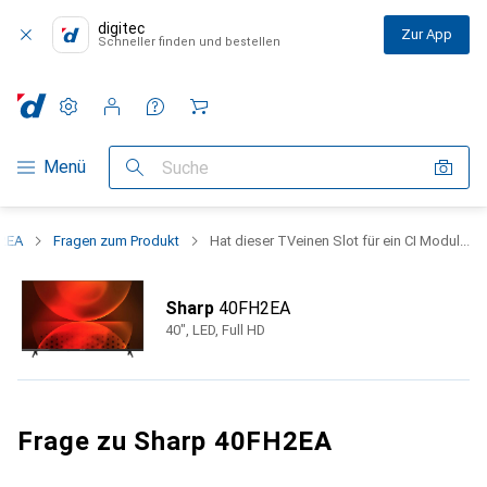
digitec
Zur App
Schneller finden und bestellen
Einstellungen
Kundenkonto
Vergleichslisten
Merklisten
Warenkorb
Navigation nach Kategorien
Menü
Suche
H2EA
Fragen zum Produkt
Hat dieser TVeinen Slot für ein CI Modul...
Sharp
40FH2EA
40", LED, Full HD
Frage zu Sharp 40FH2EA